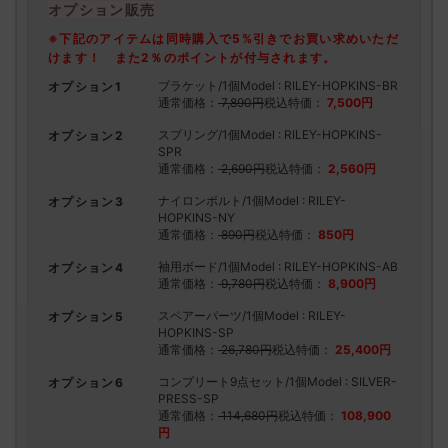
オプション販売
※下記のアイテムは同時購入で5%引きでお買い求めいただ
けます！
また2％のポイントが付与されます。
ブラケット/1個
Model : RILEY-HOPKINS-BR
オプション1
通常価格：
7,890円
税込特価：
7,500円
スプリング/1個
Model : RILEY-HOPKINS-
オプション2
SPR
通常価格：
2,690円
税込特価：
2,560円
ナイロンボルト/1個
Model : RILEY-
オプション3
HOPKINS-NY
通常価格：
890円
税込特価：
850円
袖用ボード/1個
Model : RILEY-HOPKINS-AB
オプション4
通常価格：
9,780円
税込特価：
8,900円
スペアーパーツ/1個
Model : RILEY-
オプション5
HOPKINS-SP
通常価格：
26,780円
税込特価：
25,400円
コンプリート9点セット/1個
Model : SILVER-
オプション6
PRESS-SP
通常価格：
114,680円
税込特価：
108,900
円