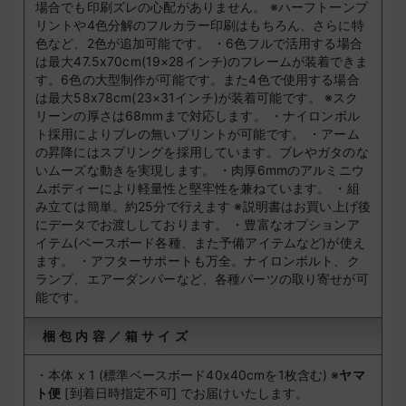
場合でも印刷ズレの心配がありません。
※ハーフトーンプ
リントや4色分解のフルカラー印刷はもちろん、さらに特
色など、2色が追加可能です。
・6色フルで活用する場合
は最大47.5x70cm(19×28インチ)のフレームが装着できま
す。6色の大型制作が可能です。また4色で使用する場合
は最大58x78cm(23×31インチ)が装着可能です。
※スク
リーンの厚さは68mmまで対応します。
・ナイロンボル
ト採用によりブレの無いプリントが可能です。
・アーム
の昇降にはスプリングを採用しています。ブレやガタのな
いムーズな動きを実現します。
・肉厚6mmのアルミニウ
ムボディーにより軽量性と堅牢性を兼ねています。
・組
み立ては簡単。約25分で行えます
※説明書はお買い上げ後
にデータでお渡ししております。
・豊富なオプションア
イテム(ベースボード各種、また予備アイテムなど)が使え
ます。
・アフターサポートも万全。ナイロンボルト、ク
ランプ、エアーダンパーなど、各種パーツの取り寄せが可
能です。
梱包内容／箱サイズ
・本体 x 1 (標準ベースボード40x40cmを1枚含む)
※
ヤマ
ト便
[到着日時指定不可]
でお届けいたします。