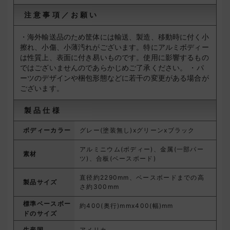
注意事項／お願い
・海外輸送品のため筐体には輸送、製造、移動時に付く小
擦れ、小傷、小薄汚れがございます。特にアルミボディー
は性質上、表面に付き易いものです。使用に影響するもの
ではございませんのであらかじめご了承ください。
・パ
ーツのデザインや梱包形態などに若干の変更がある場合が
ございます。
製品仕様
ボディーカラー
グレー(塗装無し)xグリーンxブラック
アルミニウム(ボディー)、金属(一部パー
素材
ツ)、合板(ベースボード)
直径約2290mm、ベースボードまでの高
製品サイズ
さ約300mm
標準ベースボー
約400(奥行)mmx400(幅)mm
ドのサイズ
生産国
アメリカ