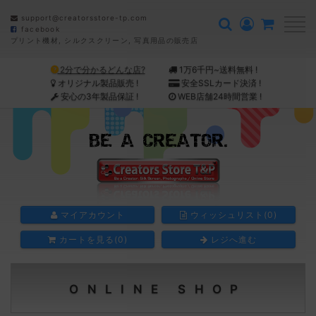
support@creatorsstore-tp.com
facebook
会
プリント機材, シルクスクリーン, 写真用品の販売店
員
登
2分で分かるどんな店?
1万6千円~送料無料 !
録/
ロ
オリジナル製品販売 !
安全SSLカード決済 !
グ
安心の3年製品保証 !
WEB店舗24時間営業 !
イ
ン
マイアカウント
ウィッシュリスト(0)
カートを見る(0)
レジへ進む
ONLINE SHOP