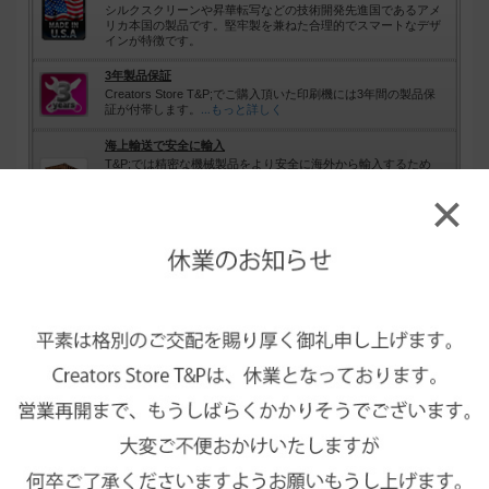
シルクスクリーンや昇華転写などの技術開発先進国であるアメ
リカ本国の製品です。堅牢製を兼ねた合理的でスマートなデザ
インが特徴です。
3年製品保証
Creators Store T&P;でご購入頂いた印刷機には3年間の製品保
証が付帯します。
…もっと詳しく
海上輸送で安全に輸入
T&P;では精密な機械製品をより安全に海外から輸入するため
に、T&P;専用のコンテナで海上輸送しております。そのため通
×
常の航空便で運ぶことにより生じる破損や不具合のリスクを最
小限に抑え、完全作動品をお届けいたします。
…もっと詳しく
ライリーホプキンス印刷機のオプションア
イテム
※印刷機と同時購入で全て5%引きでご購入いただけます。
また通
常ポイントの付かないオプションアイテムに対して、同時購入で
は2%が付与されます。断然お得です！
※アイテムの詳細はリンク先をご覧ください。本機と同時購入す
こちら
る場合は
からオプションアイテムを選んでカートに入れて
ください。