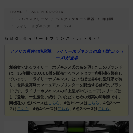
HOME
ALL PRODUCTS
シルクスクリーン
/
シルクスクリーン機器
/
印刷機
ライリーホプキンス・JR・6×4
商品名:ライリーホプキンス・Jr・6×4
アメリカ最強の印刷機、ライリーホプキンスの卓上型(Jrシリ
ーズ)が登場
創始者であるライリー・ホプキンス氏の名を冠したこのブランド
は、35年間で20,000機を販売するベストセラー印刷機を製造し
ています。「ライリーホプキンス」といえば世界中に愛好家がお
り、世界最高峰のマニュアルプリンターを製造する信頼のブラン
ドです。ライリーホプキンスの卓上型がJr(ジュニア)シリーズと
して登場。一生涯使い続けていただくための最高の印刷機です。
同機種の1色1ベースは
こちら
、4色1ベースは
こちら
、4色2ベー
スは
こちら
、4色4ベースは
こちら
、6色2ベースは
こちら
。