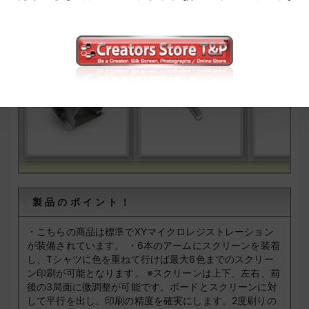
ライリーホプキンス専用ブラ
ライリーホプキンス専用スプ
ライリーホプキ
ケット
同時購入:7,500円
リング
同時購入:2,560円
ロンボルト
同時
製品のポイント！
・こちらの商品は標準でXYマイクロレジストレーション
が装備されています。
・6本のアームにスクリーンを装着
し、Tシャツに色を重ねて行けば最大6色までのスクリー
ン印刷が可能となります。
※スクリーンは上下、左右、前
後の3局面に微調整が可能です。ボードとスクリーンに対
して平行を出し、印刷の精度を確実にします。2度刷りの