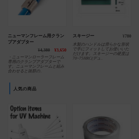
ニューマンフレーム用クラン
スキージー
¥
780
プアダプター
木製のハンドルは滑らかな形状
で手にフィットしてお使いいた
0
¥
4,380
¥
3,650
だけます。スキージーの硬度は
・ニューマンローラーフレーム
70~75HRC(デュ..
専用のクランプアダプターで
す。ニューマンフレームと組み
合わせると抜群の..
人気の商品