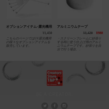
オプションアイテム-露光機用
アルミニウムテープ
0
¥
1,450
¥
1,420
¥
980
こちらのページではUV露光機用
・スクリーンフレームに紗張り
の様々なオプションアイテムを
する時に使う仕上げ用のアルミ
販売しています。
ニウムテープです。紗張りを自
分で行う場合、..
BE A CREATOR.