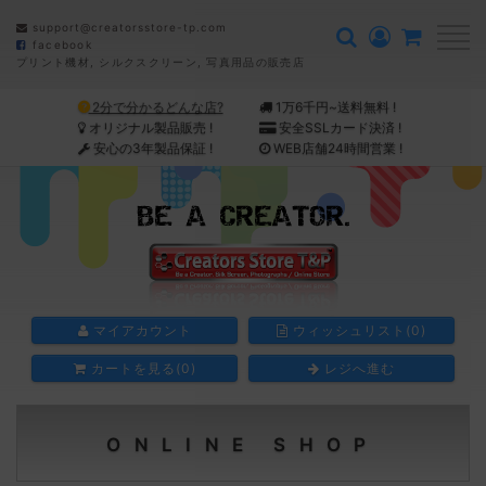
support@creatorsstore-tp.com
facebook
会
プリント機材, シルクスクリーン, 写真用品の販売店
員
登
2分で分かるどんな店?
1万6千円~送料無料 !
録/
ロ
オリジナル製品販売 !
安全SSLカード決済 !
グ
安心の3年製品保証 !
WEB店舗24時間営業 !
イ
ン
マイアカウント
ウィッシュリスト(0)
カートを見る(0)
レジへ進む
ONLINE SHOP