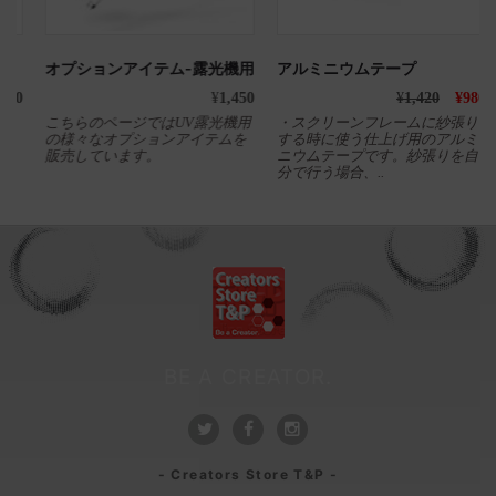
オプションアイテム-露光機用
アルミニウムテープ
0
¥
1,450
¥
1,420
¥
980
こちらのページではUV露光機用
・スクリーンフレームに紗張り
の様々なオプションアイテムを
する時に使う仕上げ用のアルミ
販売しています。
ニウムテープです。紗張りを自
分で行う場合、..
BE A CREATOR.
- Creators Store T&P -