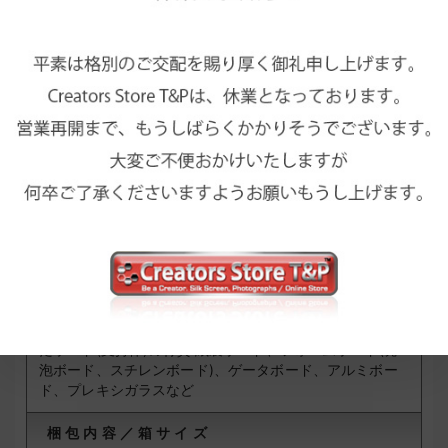
ると剥がれます)
※Bienfang/Seal社製のティッシュには2種類あります。カ
ラーマウントタイプ(CM)とアーカイバルマウントタイプ
(AM)です。
[カラーマウント(CM)タイプの特徴]
・適し
たメディアの材質
写真(特にRCペーパー)、紙、布、滑ら
かな材質のポスター、青写真、リトグラフ、その他滑らか
な材質の作品
・適したボード(支持体)の材質
紙製ボー
ド、フォームボード(発泡ボード、スチレンボード)、ゲー
タボード、アルミボード、プレキシガラスなど
[アーカイバルマウント(AM)タイプの特徴]
※AMタイプは
特別な無酸性の接着剤を両面にコーティングしています。
環境要因による糊の劣化をなくし、中性に維持するために
調整された接着剤です。長期保存する作品に適していま
す。
・適したメディアの材質
写真(特にバライタペーパ
ー)、紙、布、ポスター、青写真、リトグラフなど
・適し
たボード(支持体)の材質
紙製ボード、フォームボード(発
泡ボード、スチレンボード)、ゲータボード、アルミボー
ド、プレキシガラスなど
梱包内容／箱サイズ