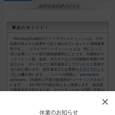
製品のポイント！
・Bienfang/Seal社のドライマウントティッシュは、その
品質の高さから世界中で広く使われているシート感熱接着
剤です。
・ドライマウントティッシュとは、熱によって
溶ける薄いシート状の感熱接着剤のことです。印画紙やイ
ンクジェット紙、版画、ポスターなどの印刷物や布製の作
品などを、ボードなどに熱圧着加工してぴったりと接着す
るために使います。熱圧着加工には専用の
ドライマウント
プレス機
を使います。
・シートの両面に「permanent
adhesive」(永続的に不変の接着剤)がコーティングされて
います。
・80~95℃の熱を加えると接着します。低温度
で接着反応が起きるため、スピーディーかつ正確に作業が
行えます。
・本製品は空気を透過するようにできている
×
ため、多孔性の材質(金属以外の空気などを吸引する材質)
でも問題なくお使いいただけます。
・強力な粘着性があ
り、一度圧着加工をすると剥がれません。(AMは再加熱す