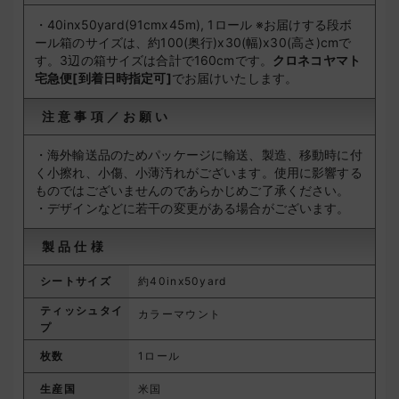
・40inx50yard(91cmx45m), 1ロール
※お届けする段ボ
ール箱のサイズは、約100(奥行)x30(幅)x30(高さ)cmで
す。3辺の箱サイズは合計で160cmです。
クロネコヤマト
宅急便[到着日時指定可]
でお届けいたします。
注意事項／お願い
・海外輸送品のためパッケージに輸送、製造、移動時に付
く小擦れ、小傷、小薄汚れがございます。使用に影響する
ものではございませんのであらかじめご了承ください。
・デザインなどに若干の変更がある場合がございます。
製品仕様
シートサイズ
約40inx50yard
ティッシュタイ
カラーマウント
プ
枚数
1ロール
生産国
米国