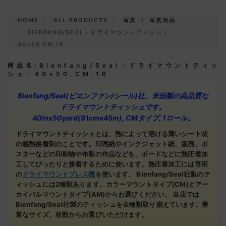
HOME
ALL PRODUCTS
写真
/
写真用品
BIENFANG/SEAL・ドライマウントティッシュ・
40×50,CM,1R
商品名:Bienfang/Seal・ドライマウントティッ
シュ・40×50,CM,1R
Bienfang/Seal(ビエンファン/シール)社、米国製の高品質な
ドライマウントティッシュです。
40inx50yard(91cmx45m), CMタイプ, 1ロール。
ドライマウントティッシュとは、熱によって溶ける薄いシート状
の感熱接着剤のことです。印画紙やインクジェット紙、版画、ポ
スターなどの印刷物や布製の作品などを、ボードなどに熱圧着加
工してぴったりと接着するために使います。熱圧着加工には専用
の
ドライマウントプレス機
を使います。
Bienfang/Seal社製のテ
ィッシュには2種類あります。カラーマウントタイプ(CM)とアー
カイバルマウントタイプ(AM)からお選びください。
当店では
Bienfang/Seal社製のティッシュを全種類取り揃えています。豊
富なサイズ、枚数からお選びいただけます。