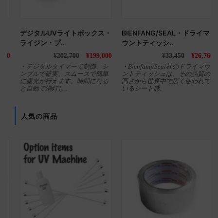
デジタルUVライトボックス・
BIENFANG/SEAL・ドライマ
ライジン・プ..
ウントティッシ..
0
¥
202,700
¥
199,000
¥
33,450
¥
26,760
・デジタルタイマーで制御、シ
・Bienfang/Seal社のドライマウ
ンプルで確実、スムースで簡単
ントティッシュは、その品質の
に露光が行えます。時間になる
高さから世界中で広く使われて
と自動で消灯し..
いるシート感..
人気の商品